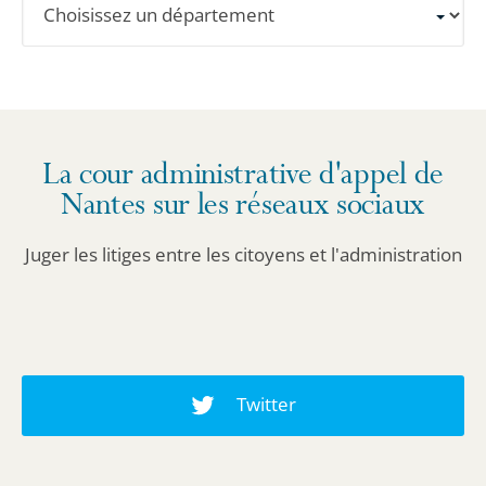
un
département
pour
obtenir
les
La cour administrative d'appel de
informations
Nantes sur les réseaux sociaux
détaillées.
Juger les litiges entre les citoyens et l'administration
Twitter