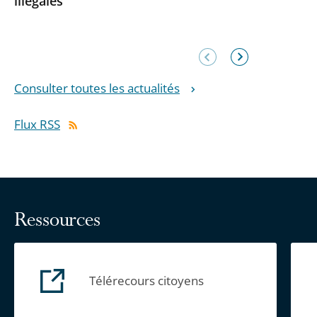
illégales
Élément
Élément
précédent
suivant
Consulter toutes les actualités
Flux RSS
Ressources
Télérecours citoyens