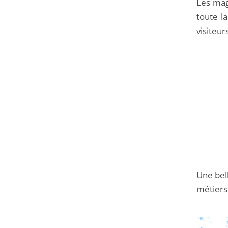
Les mag
toute l
visiteur
Une bel
métiers 