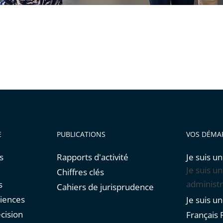
E
PUBLICATIONS
VOS DÉMA
s
Rapports d'activité
Je suis un
Je suis u
Chiffres clés
administr
s
Cahiers de jurisprudence
diences
Je suis u
cision
Français F