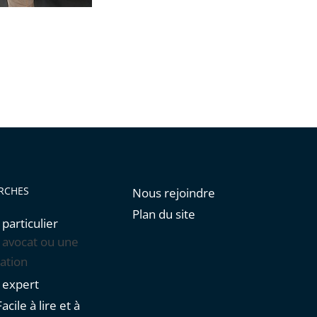
RCHES
Nous rejoindre
Plan du site
 particulier
n avocat ou une
ation
n expert
acile à lire et à