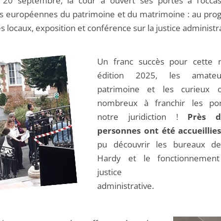
20 septembre, la cour a ouvert ses portes à l’occa
s européennes du patrimoine et du matrimoine : au pr
es locaux, exposition et conférence sur la justice administr
Un franc succès pour cette n
édition 2025, les amate
patrimoine et les curieux 
nombreux à franchir les po
notre juridiction !
Près 
personnes ont été accueillie
pu découvrir les bureaux de 
Hardy et le fonctionnemen
justice
administrativ