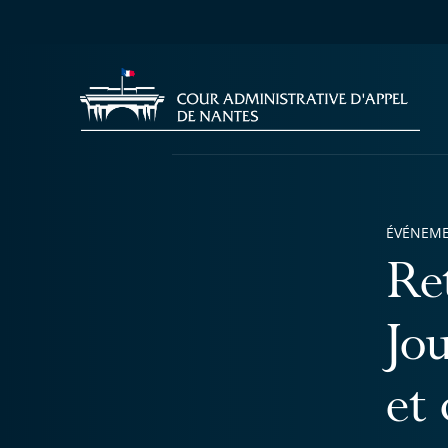
ÉVÉNEM
Re
Jo
et