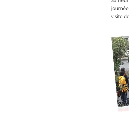
Samedi 
journée
visite d