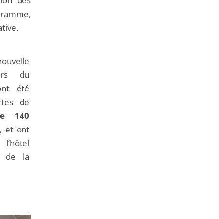
sion des
de
ogramme,
l'article
ative.
pour
arriver
avant
ouvelle
urs du
ont été
rtes de
de 140
s
, et ont
l’hôtel
t de la
e.