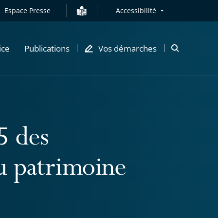
Espace Presse
Accessibilité
ice
Publications
Vos démarches
Ouvrir
la
modale
de
recherche
5 des
u patrimoine