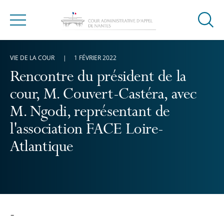
Ouvrir
Menu
la
modal
VIE DE LA COUR
1 FÉVRIER 2022
de
reche
Rencontre du président de la
cour, M. Couvert-Castéra, avec
M. Ngodi, représentant de
l'association FACE Loire-
Atlantique
-