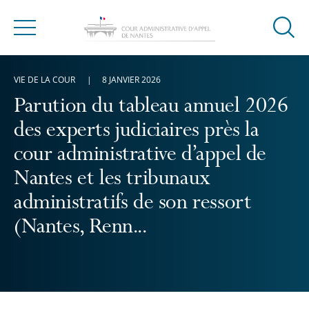
Ouvrir
Menu
la
modal
VIE DE LA COUR
8 JANVIER 2026
de
reche
Parution du tableau annuel 2026
des experts judiciaires près la
cour administrative d’appel de
Nantes et les tribunaux
administratifs de son ressort
(Nantes, Renn...