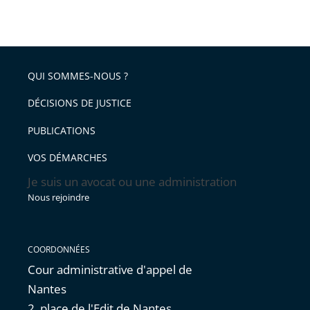
la
taille
de
le
de
la
l'article
partage
police
pour
de
arriver
QUI SOMMES-NOUS ?
l'article
après
pour
DÉCISIONS DE JUSTICE
arriver
PUBLICATIONS
avant
VOS DÉMARCHES
Je suis un avocat ou une administration
Nous rejoindre
COORDONNÉES
Cour administrative d'appel de
Nantes
2, place de l'Edit de Nantes