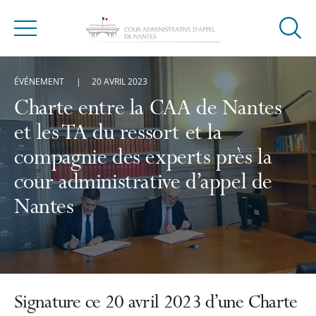
Ouvrir
Menu
la
modal
ÉVÉNEMENT
20 AVRIL 2023
de
reche
Charte entre la CAA de Nantes
et les TA du ressort et la
compagnie des experts près la
cour administrative d’appel de
Nantes
Signature ce 20 avril 2023 d’une Charte