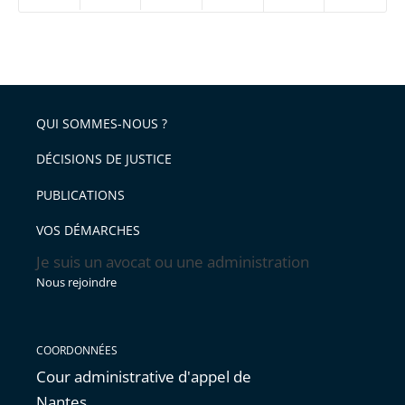
ou
réduire
partage
Passer
la
taille
de
le
de
la
l'article
partage
police
pour
de
arriver
QUI SOMMES-NOUS ?
l'article
après
pour
DÉCISIONS DE JUSTICE
arriver
PUBLICATIONS
avant
VOS DÉMARCHES
Je suis un avocat ou une administration
Nous rejoindre
COORDONNÉES
Cour administrative d'appel de
Nantes