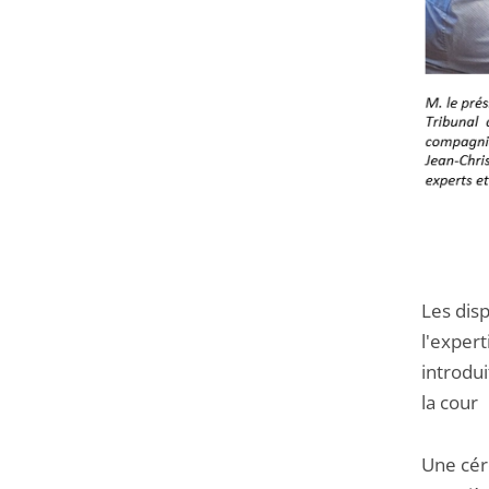
Les dis
l'expert
introdu
la cour
Une cér