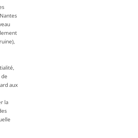
es
e Nantes
iveau
alement
uine),
alité,
n de
gard aux
r la
des
uelle