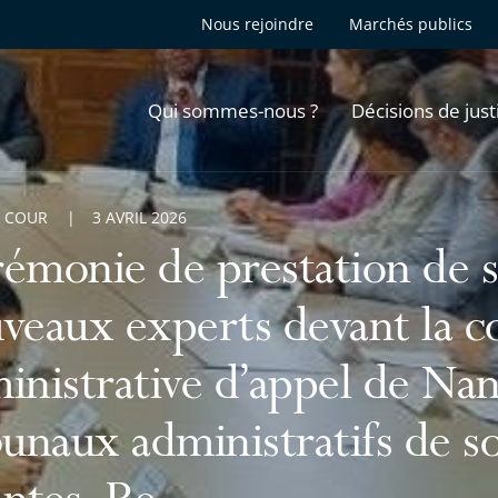
Nous rejoindre
Marchés publics
Qui sommes-nous ?
Décisions de just
A COUR
3 AVRIL 2026
émonie de prestation de 
veaux experts devant la c
inistrative d’appel de Nant
bunaux administratifs de s