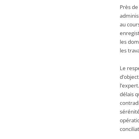
Près de
administ
au cours
enregis
les dom
les trav
Le resp
d’object
l’expert
délais q
contradi
sérénit
opératio
concilia