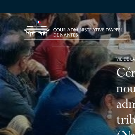
VIE DE L
Cér
nou
adm
tri