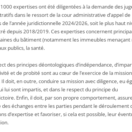
 1000 expertises ont été diligentées à la demande des jug
ratifs dans le ressort de la cour administrative d’appel d
 de l’année juridictionnelle 2024/2026, soit le plus haut n
tré depuis 2018/2019. Ces expertises concernent princip
aines du bâtiment (notamment les immeubles menaçant r
aux publics, la santé.
ect des principes déontologiques d’indépendance, d’imparti
ivité et de probité sont au cœur de l’exercice de la missio
. Il doit, en outre, conduire sa mission avec diligence, eu é
ui lui sont impartis, et dans le respect du principe du
ctoire. Enfin, il doit, par son propre comportement, assure
é des échanges entre les parties pendant le déroulement 
ns d’expertise et favoriser, si cela est possible, leur évent
tion.