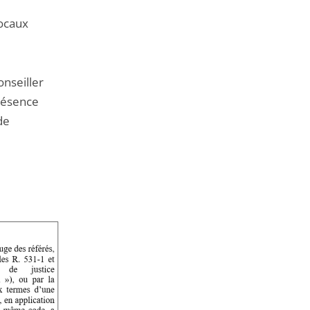
locaux
nseiller
présence
de