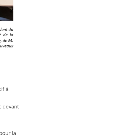
if à
t devant
pour la