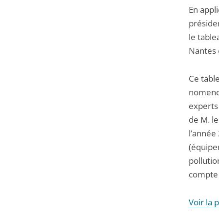
En appli
présiden
le table
Nantes e
Ce tabl
nomencl
experts 
de M. le
l’année
(équipem
polluti
compte 
Voir la 