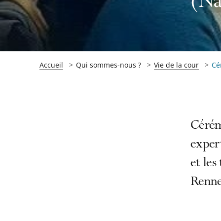
(Na
Accueil
Qui sommes-nous ?
Vie de la cour
Cé
Passer
Passer
Cérém
la
la
expert
navigation
navigation
et les
de
de
l'article
l'article
Renne
pour
pour
arriver
arriver
après
avant