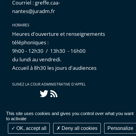
Courriel : greffe.caa-
nantes@juradm.fr
HORAIRES
Heures d'ouverture et renseignements
téléphoniques :
9h00 - 12h30 / 13h30 - 16h00
du lundi au vendredi.
Accueil à 8h30 les jours d'audiences
SUIVEZ LA COUR ADMINISTRATIVE D'APPEL
Twitter
Flux
RSS
This site uses cookies and gives you control over what you want
Accessibilité : partiellement conforme
|
Mentions
to activate
légales
|
Cookies
|
Données personnelles
OK, accept all
Deny all cookies
Personalize