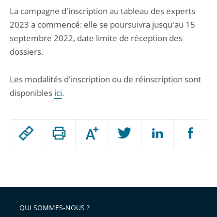
La campagne d'inscription au tableau des experts
2023 a commencé: elle se poursuivra jusqu'au 15
septembre 2022, date limite de réception des
dossiers.
Les modalités d'inscription ou de réinscription sont
disponibles
ici
.
Passer
Augmenter
le
ou
réduire
partage
Passer
la
taille
de
le
de
la
l'article
partage
police
pour
de
arriver
QUI SOMMES-NOUS ?
l'article