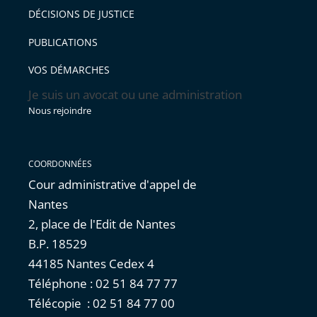
après
pour
DÉCISIONS DE JUSTICE
arriver
PUBLICATIONS
avant
VOS DÉMARCHES
Je suis un avocat ou une administration
Nous rejoindre
COORDONNÉES
Cour administrative d'appel de
Nantes
2, place de l'Edit de Nantes
B.P. 18529
44185 Nantes Cedex 4
Téléphone : 02 51 84 77 77
Télécopie : 02 51 84 77 00