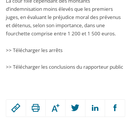
La cour fixe cependant des montants
d’indemnisation moins élevés que les premiers
juges, en évaluant le préjudice moral des prévenus
et détenus, selon son importance, dans une
fourchette comprise entre 1 200 et 1 500 euros.
>> Télécharger les arrêts
>> Télécharger les conclusions du rapporteur public
Passer
Augmenter
le
ou
réduire
partage
Passer
la
taille
de
le
de