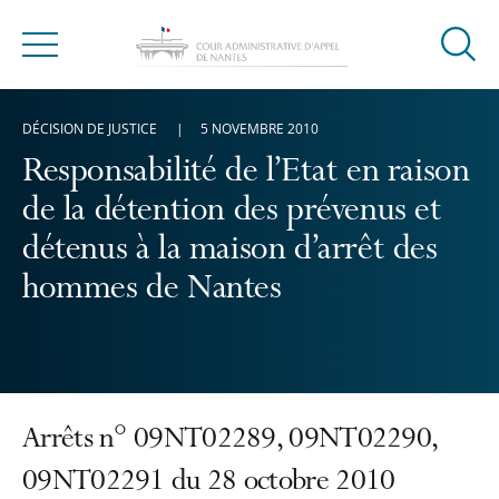
Ouvrir
Menu
la
modal
DÉCISION DE JUSTICE
5 NOVEMBRE 2010
de
reche
Responsabilité de l’Etat en raison
de la détention des prévenus et
détenus à la maison d’arrêt des
hommes de Nantes
Arrêts n° 09NT02289, 09NT02290,
09NT02291 du 28 octobre 2010