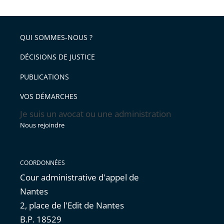
la
l'article
partage
police
pour
de
arriver
QUI SOMMES-NOUS ?
l'article
après
pour
DÉCISIONS DE JUSTICE
arriver
PUBLICATIONS
avant
VOS DÉMARCHES
Je suis un avocat ou une administration
Nous rejoindre
COORDONNÉES
Cour administrative d'appel de
Nantes
2, place de l'Edit de Nantes
B.P. 18529