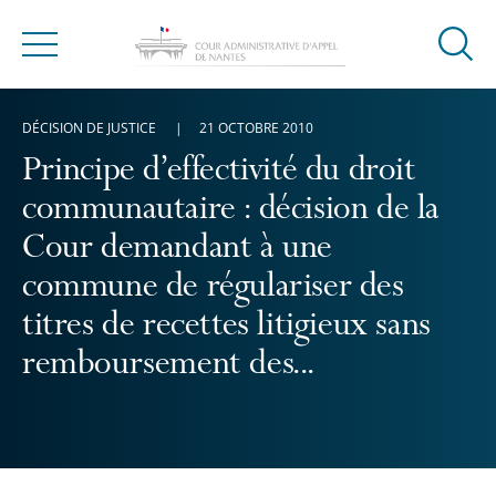
Ouvrir
Menu
la
modal
DÉCISION DE JUSTICE
21 OCTOBRE 2010
de
reche
Principe d’effectivité du droit
communautaire : décision de la
Cour demandant à une
commune de régulariser des
titres de recettes litigieux sans
remboursement des...