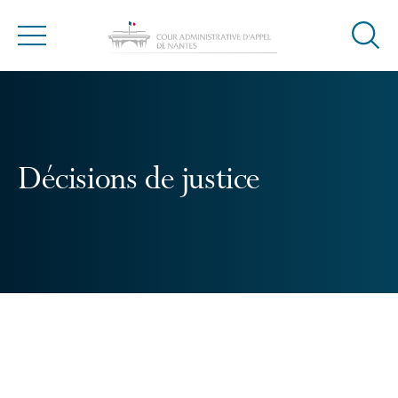
Ouvrir
Menu
la
modal
de
reche
Décisions de justice